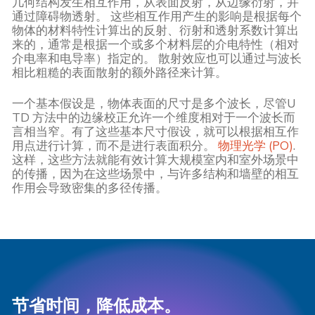
几何结构发生相互作用，从表面反射，从边缘衍射，并
通过障碍物透射。 这些相互作用产生的影响是根据每个
物体的材料特性计算出的反射、衍射和透射系数计算出
来的，通常是根据一个或多个材料层的介电特性（相对
介电率和电导率）指定的。 散射效应也可以通过与波长
相比粗糙的表面散射的额外路径来计算。
一个基本假设是，物体表面的尺寸是多个波长，尽管U
TD 方法中的边缘校正允许一个维度相对于一个波长而
言相当窄。有了这些基本尺寸假设，就可以根据相互作
用点进行计算，而不是进行表面积分。
物理光学 (PO)
.
这样，这些方法就能有效计算大规模室内和室外场景中
的传播，因为在这些场景中，与许多结构和墙壁的相互
作用会导致密集的多径传播。
节省时间，降低成本。